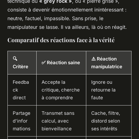
technique du
« grey rock »
, ou « pierre grise »,
consiste à devenir émotionnellement inintéressant :
neutre, factuel, impassible. Sans prise, le
manipulateur se lasse. Il va ailleurs, là où on réagit.
Comparatif des réactions face à la vérité
🔍
⚠️ Réaction
✅ Réaction saine
Critère
manipulatrice
Feedba
Accepte la
Ignore ou
ck
critique, cherche
retourne la
direct
à comprendre
faute
Partage
Transmet sans
Cache, filtre,
d'infor
calcul, avec
distord selon
mations
bienveillance
ses intérêts