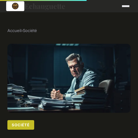
Echauguette
Accueil
›
Société
SOCIÉTÉ