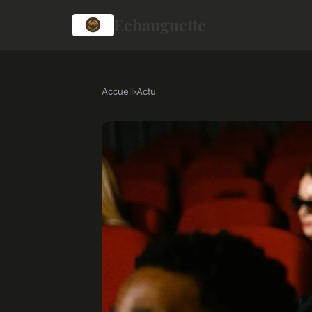
Echauguette
Accueil
›
Actu