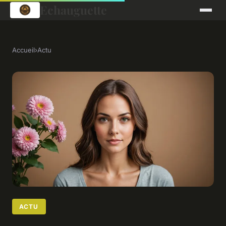
Echauguette
Accueil
›
Actu
ACTU