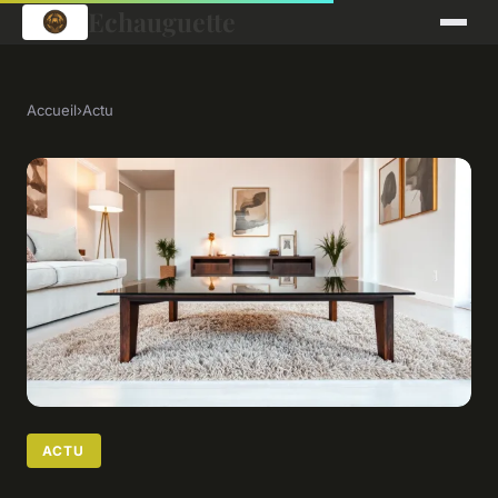
Echauguette
Accueil
›
Actu
ACTU