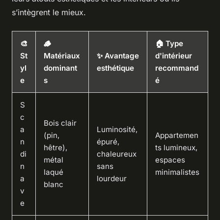
s’intègrent le mieux.
🎨
🪵
🏠 Type
St
Matériaux
✨ Avantage
d'intérieur
yl
dominant
esthétique
recommand
e
s
é
S
c
Bois clair
a
Luminosité,
(pin,
Appartemen
n
épuré,
hêtre),
ts lumineux,
di
chaleureux
métal
espaces
n
sans
laqué
minimalistes
a
lourdeur
blanc
v
e