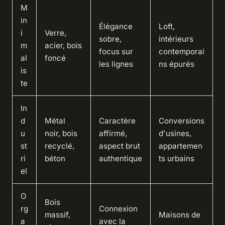
M
in
Élégance
Loft,
i
Verre,
sobre,
intérieurs
m
acier, bois
focus sur
contemporai
al
foncé
les lignes
ns épurés
is
te
In
d
Métal
Caractère
Conversions
u
noir, bois
affirmé,
d'usines,
st
recyclé,
aspect brut
appartemen
ri
béton
authentique
ts urbains
el
O
Bois
rg
Connexion
massif,
Maisons de
a
avec la